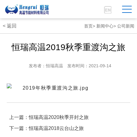
< 返回
首页
首页>
新闻中心>
公司新闻
公司简介
恒瑞高温2019秋季重渡沟之旅
新闻中心
发布者：恒瑞高温
发布时间：2021-09-14
星空（中国）一站式服务平台
星空平台
客户服务
上一篇：恒瑞高温2020秋季开封之旅
人力资源
下一篇：恒瑞高温2018云台山之旅
联系我们