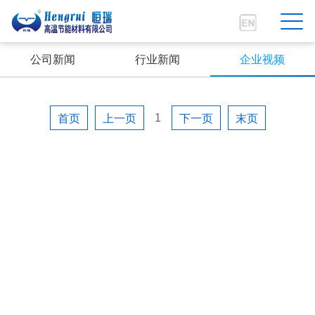
公司新闻
行业新闻
企业视频
首页
公司简介
1
首页
上一页
下一页
末页
新闻中心
星空（中国）一站式服务平台
星空平台
客户服务
人力资源
联系我们